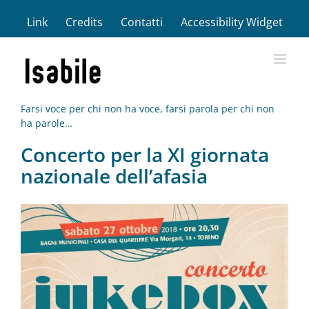
Salta
Link
Credits
Contatti
Accessibility Widget
al
contenuto
Farsi voce per chi non ha voce, farsi parola per chi non
ha parole…
Concerto per la XI giornata
nazionale dell’afasia