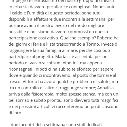
l’impegno e l’entusiasmo del nostro gruppo di cineasti
in erba sia davvero peculiare e contagioso. Nonostante
il caldo e l’umidità di questo periodo, sono tutti
disponibili a effettuare due incontri alla settimana, per
portare avanti il nostro lavoro nel modo migliore
possibile e noi siamo davvero commossi da questa
partecipazione così attiva. Qualche esempio? Roberto ha
dei giorni di ferie e li sta trascorrendo a Torino, invece di
raggiungere la sua famiglia al mare, perchè così può
partecipare al progetto. Maria si è assentata per un
periodo di vacanza coi suoi nipotini, ma appena
riconsegnati i nipoti ci ha subito telefonato per sapere
dove e quando ci incontravamo, al posto che tornare al
fresco. Vittorio ha avuto qualche problema di salute, ma
tra un controllo e l’altro ci raggiunge sempre; Annalisa
arriva dalla fisioterapia, molto spesso stanca, ma con un
bel sorriso è subito pronta…sono davvero tutti magnifici
e nei prossimi articoli vi racconteremo un po’di ciascuno
di loro.
I due incontri della settimana sono stati dedicati