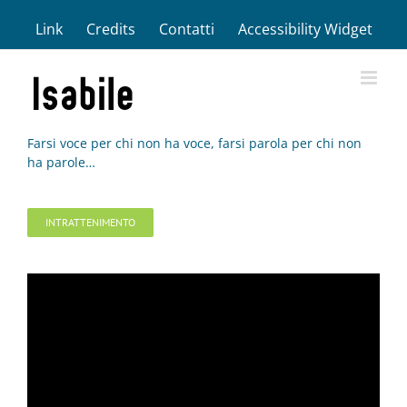
Salta
Link
Credits
Contatti
Accessibility Widget
al
contenuto
Farsi voce per chi non ha voce, farsi parola per chi non
ha parole…
INTRATTENIMENTO