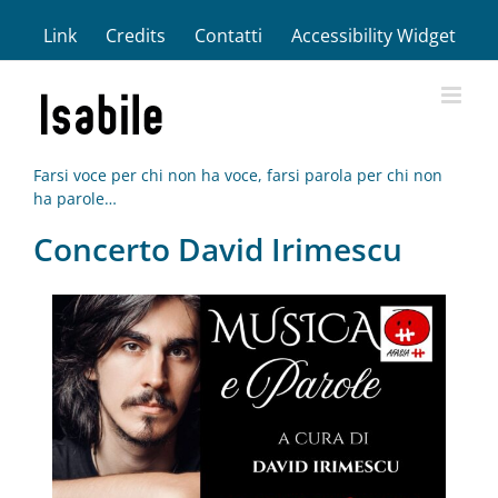
Salta
Link
Credits
Contatti
Accessibility Widget
al
contenuto
Farsi voce per chi non ha voce, farsi parola per chi non
ha parole…
Concerto David Irimescu