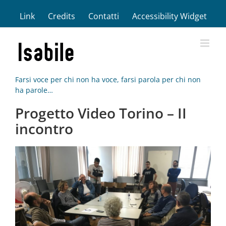
Salta
Link
Credits
Contatti
Accessibility Widget
al
contenuto
Farsi voce per chi non ha voce, farsi parola per chi non
ha parole…
Progetto Video Torino – II
incontro