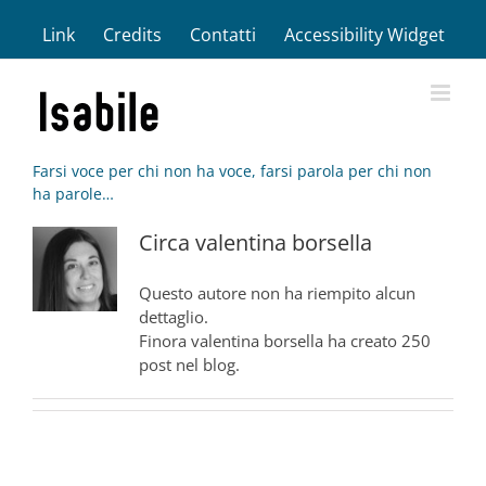
Salta
Link
Credits
Contatti
Accessibility Widget
al
contenuto
Farsi voce per chi non ha voce, farsi parola per chi non
ha parole…
Circa
valentina borsella
Questo autore non ha riempito alcun
dettaglio.
Finora valentina borsella ha creato 250
post nel blog.