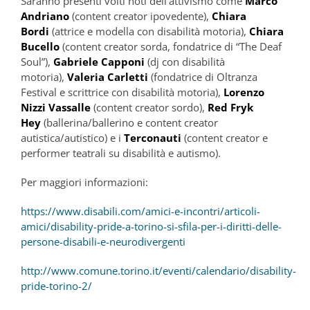
Saranno presenti volti noti dell’attivismo come
Marco
Andriano
(content creator ipovedente),
Chiara
Bordi
(attrice e modella con disabilità motoria),
Chiara
Bucello
(content creator sorda, fondatrice di “The Deaf
Soul”),
Gabriele Capponi
(dj con disabilità
motoria),
Valeria Carletti
(fondatrice di Oltranza
Festival e scrittrice con disabilità motoria),
Lorenzo
Nizzi Vassalle
(content creator sordo),
Red Fryk
Hey
(ballerina/ballerino e content creator
autistica/autistico) e i
Terconauti
(content creator e
performer teatrali su disabilità e autismo).
Per maggiori informazioni:
https://www.disabili.com/amici-e-incontri/articoli-
amici/disability-pride-a-torino-si-sfila-per-i-diritti-delle-
persone-disabili-e-neurodivergenti
http://www.comune.torino.it/eventi/calendario/disability-
pride-torino-2/