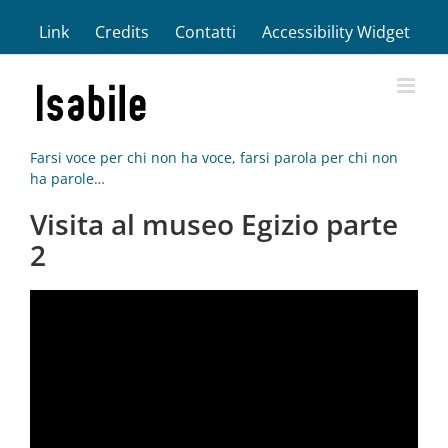
Salta
Link
Credits
Contatti
Accessibility Widget
al
contenuto
Farsi voce per chi non ha voce, farsi parola per chi non
ha parole…
Visita al museo Egizio parte
2