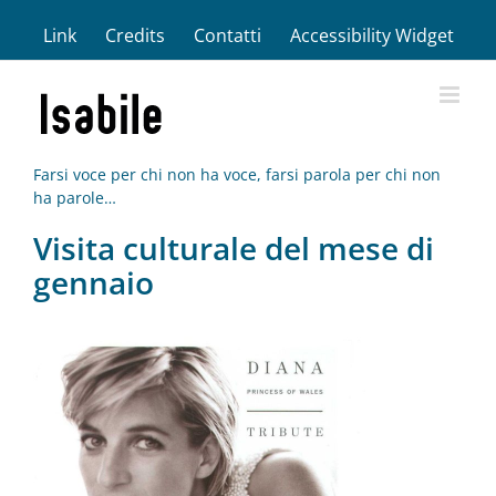
Salta
Link
Credits
Contatti
Accessibility Widget
al
contenuto
Farsi voce per chi non ha voce, farsi parola per chi non
ha parole…
Visita culturale del mese di
gennaio