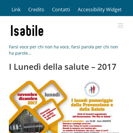
Salta
Link
Credits
Contatti
Accessibility Widget
al
contenuto
Farsi voce per chi non ha voce, farsi parola per chi non
ha parole…
I Lunedì della salute – 2017