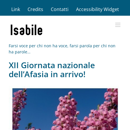
Salta
Link
Credits
Contatti
Accessibility Widget
al
contenuto
Farsi voce per chi non ha voce, farsi parola per chi non
ha parole…
XII Giornata nazionale
dell’Afasia in arrivo!