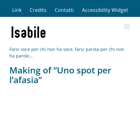
Salta
Link
Credits
Contatti
Accessibility Widget
al
contenuto
Farsi voce per chi non ha voce, farsi parola per chi non
ha parole…
Making of “Uno spot per
l’afasia”