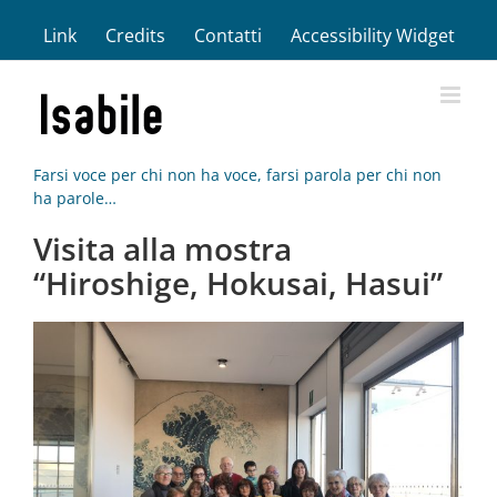
Salta
Link
Credits
Contatti
Accessibility Widget
al
contenuto
Farsi voce per chi non ha voce, farsi parola per chi non
ha parole…
Visita alla mostra
“Hiroshige, Hokusai, Hasui”