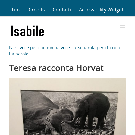
Salta
Link
Credits
Contatti
Accessibility Widget
al
contenuto
Farsi voce per chi non ha voce, farsi parola per chi non
ha parole…
Teresa racconta Horvat