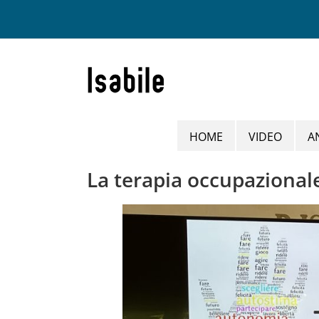
Salta
al
contenuto
HOME
VIDEO
A
La terapia occupazional