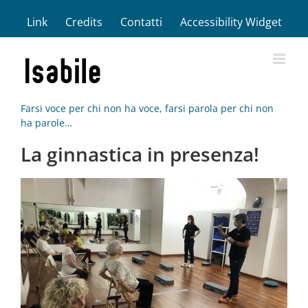
Salta
Link
Credits
Contatti
Accessibility Widget
al
contenuto
Farsi voce per chi non ha voce, farsi parola per chi non
ha parole…
La ginnastica in presenza!