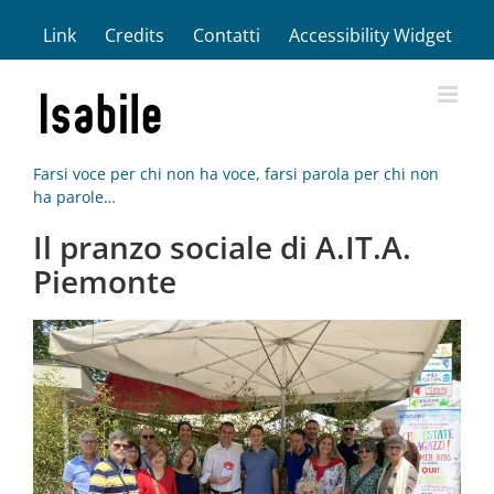
Salta
Link
Credits
Contatti
Accessibility Widget
al
contenuto
Farsi voce per chi non ha voce, farsi parola per chi non
ha parole…
Il pranzo sociale di A.IT.A.
Piemonte