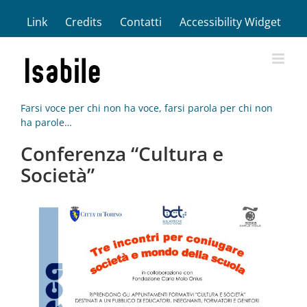
Salta
Link
Credits
Contatti
Accessibility Widget
al
contenuto
Farsi voce per chi non ha voce, farsi parola per chi non
ha parole…
Conferenza “Cultura e
Società”