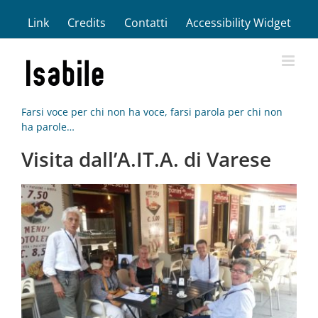
Salta
Link
Credits
Contatti
Accessibility Widget
al
contenuto
Farsi voce per chi non ha voce, farsi parola per chi non
ha parole…
Visita dall’A.IT.A. di Varese