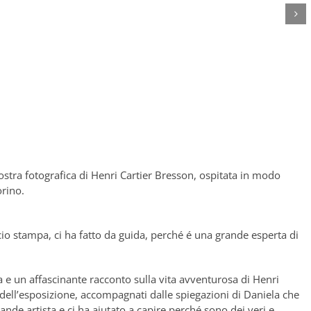
stra fotografica di Henri Cartier Bresson, ospitata in modo
orino.
icio stampa, ci ha fatto da guida, perché é una grande esperta di
a e un affascinante racconto sulla vita avventurosa di Henri
 dell’esposizione, accompagnati dalle spiegazioni di Daniela che
rande artista e ci ha aiutato a capire perché sono dei veri e