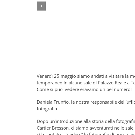
Venerdì 25 maggio siamo andati a visitare la mo
temporaneo in alcune sale di Palazzo Reale a T
Come si puo’ vedere eravamo un bel numero!
Daniela Trunfio, la nostra responsabile dell’uff
fotografia.
Dopo un’introduzione alla storia della fotografi
Cartier Bresson, ci siamo avventurati nelle sale
ci ha autato a “vedere” le fotografie di questo g