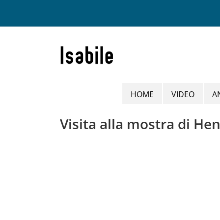
Salta
al
contenuto
HOME
VIDEO
A
Visita alla mostra di He