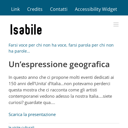
Salta
Link
Credits
Contatti
Accessibility Widget
al
contenuto
Farsi voce per chi non ha voce, farsi parola per chi non
ha parole…
Un’espressione geografica
In questo anno che ci propone molti eventi dedicati ai
150 anni dell’Unita’ d’Italia…non potevamo perderci
questa mostra che ci racconta come gli artisti
contemporanei vedono adesso la nostra Italia….siete
curiosi? guardate qua….
Scarica la presentazione
le visite culturali