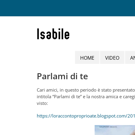
Salta
al
contenuto
HOME
VIDEO
A
Parlami di te
Cari amici, in questo periodo è stato presentato n
intitola “Parlami di te” e la nostra amica e care
visto:
https://loraccontoproprioate.blogspot.com/201