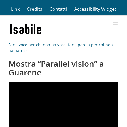
Salta
Link
Credits
Contatti
Accessibility Widget
al
contenuto
Farsi voce per chi non ha voce, farsi parola per chi non
ha parole…
Mostra “Parallel vision” a
Guarene