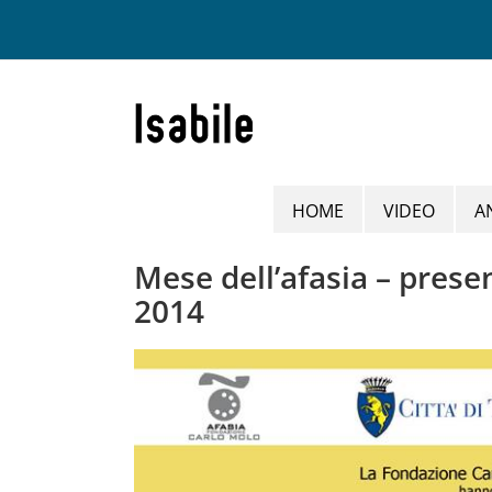
Salta
al
contenuto
HOME
VIDEO
A
Mese dell’afasia – presen
2014