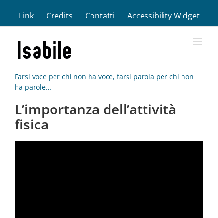
Salta
Link
Credits
Contatti
Accessibility Widget
al
contenuto
Farsi voce per chi non ha voce, farsi parola per chi non
ha parole…
L’importanza dell’attività
fisica