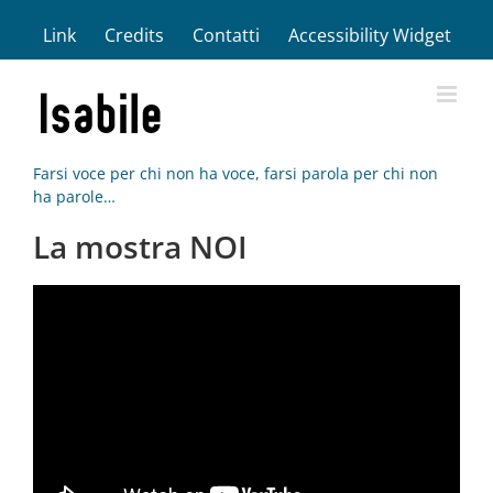
Salta
Link
Credits
Contatti
Accessibility Widget
al
contenuto
Farsi voce per chi non ha voce, farsi parola per chi non
ha parole…
La mostra NOI