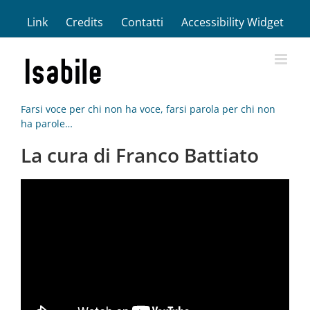
Salta
Link
Credits
Contatti
Accessibility Widget
al
contenuto
Farsi voce per chi non ha voce, farsi parola per chi non
ha parole…
La cura di Franco Battiato