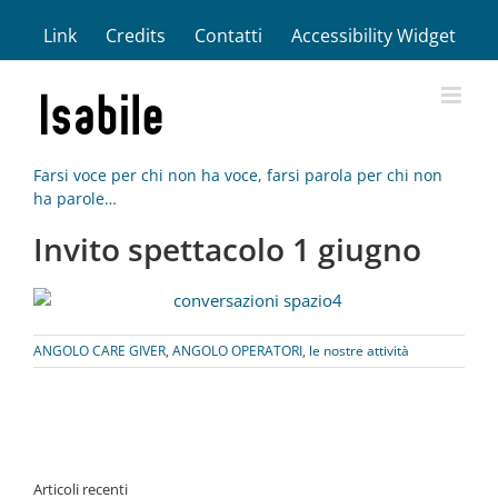
Salta
Link
Credits
Contatti
Accessibility Widget
al
contenuto
Farsi voce per chi non ha voce, farsi parola per chi non
ha parole…
Invito spettacolo 1 giugno
ANGOLO CARE GIVER
,
ANGOLO OPERATORI
,
le nostre attività
Articoli recenti