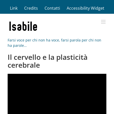
Salta
Link
Credits
Contatti
Accessibility Widget
al
contenuto
Farsi voce per chi non ha voce, farsi parola per chi non
ha parole…
Il cervello e la plasticità
cerebrale