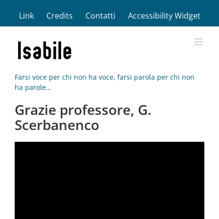
Salta
Link
Credits
Contatti
Accessibility Widget
al
contenuto
Farsi voce per chi non ha voce, farsi parola per chi non
ha parole…
Grazie professore, G.
Scerbanenco