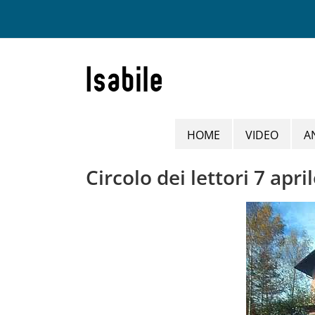
Salta
al
contenuto
HOME
VIDEO
A
Circolo dei lettori 7 apri