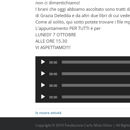
non ci dimentichiamo!
I brani che oggi abbiamo ascoltato sono tratti da
di Grazia Deledda e da altri due libri di cui vede
Come al solito, qui sotto potete trovare i file mp
L’appuntamento PER TUTTI è per
LUNEDI’ 7 OTTOBRE
ALLE ORE 15.30
VI ASPETTIAMO!!!!
Audio
00:00
Player
Audio
00:00
Player
Audio
00:00
Player
Audio
00:00
Player
le nostre attività
Copyright © 2016 Fondazione Carlo Molo Onlus | All Rights 