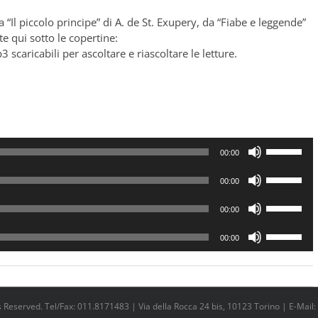
 “Il piccolo principe” di A. de St. Exupery, da “Fiabe e leggende”
te qui sotto le copertine:
3 scaricabili per ascoltare e riascoltare le letture.
Usa
00:00
i
Usa
tasti
00:00
i
freccia
Usa
tasti
su/giù
00:00
i
freccia
per
Usa
tasti
su/giù
aumentare
00:00
i
freccia
per
o
tasti
su/giù
aumentare
diminuire
freccia
per
o
il
su/giù
aumentare
diminuire
volume.
Reserved. Tel/Fax: 011.8171483 | Via della Rocca 24 bis, 10123 Torino | E-Mail: 
per
o
il