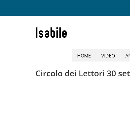
Salta
al
contenuto
HOME
VIDEO
A
Circolo dei Lettori 30 s