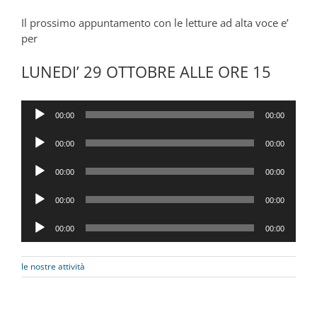
Il prossimo appuntamento con le letture ad alta voce e’
per
LUNEDI’ 29 OTTOBRE ALLE ORE 15
Audio
00:00
00:00
Player
Audio
00:00
00:00
Player
Audio
00:00
00:00
Player
Audio
00:00
00:00
Player
Audio
00:00
00:00
Player
le nostre attività