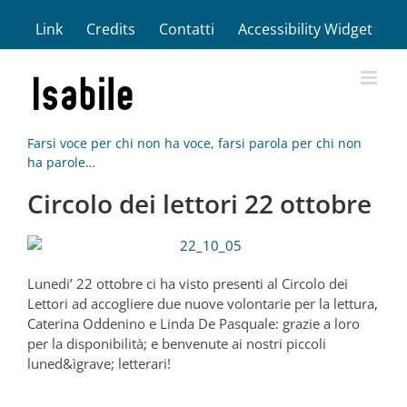
Salta
Link
Credits
Contatti
Accessibility Widget
al
contenuto
Farsi voce per chi non ha voce, farsi parola per chi non
ha parole…
Circolo dei lettori 22 ottobre
Lunedi’ 22 ottobre ci ha visto presenti al Circolo dei
Lettori ad accogliere due nuove volontarie per la lettura,
Caterina Oddenino e Linda De Pasquale: grazie a loro
per la disponibilità; e benvenute ai nostri piccoli
luned&ìgrave; letterari!