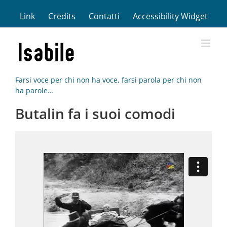
Salta
Link
Credits
Contatti
Accessibility Widget
al
contenuto
Farsi voce per chi non ha voce, farsi parola per chi non
ha parole…
Butalin fa i suoi comodi