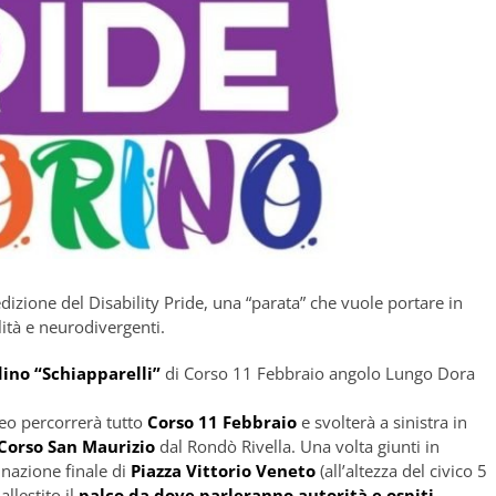
dizione del Disability Pride, una “parata” che vuole portare in
ità e neurodivergenti.
rdino “Schiapparelli”
di Corso 11 Febbraio angolo Lungo Dora
teo percorrerà tutto
Corso 11 Febbraio
e svolterà a sinistra in
Corso San Maurizio
dal Rondò Rivella. Una volta giunti in
inazione finale di
Piazza Vittorio Veneto
(all’altezza del civico 5
llestito il
palco da dove parleranno autorità e ospiti.