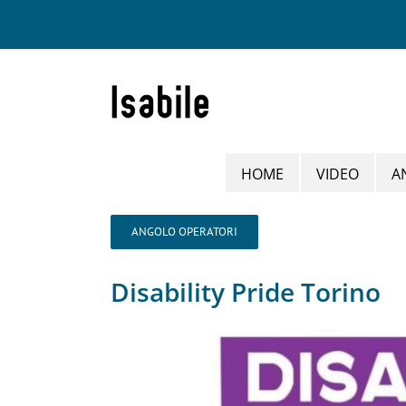
Salta
al
contenuto
HOME
VIDEO
A
ANGOLO OPERATORI
Disability Pride Torino