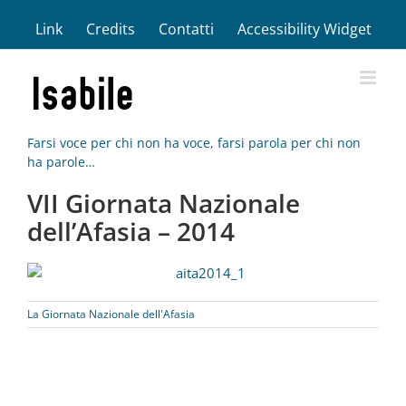
Salta
Link
Credits
Contatti
Accessibility Widget
al
contenuto
Farsi voce per chi non ha voce, farsi parola per chi non
ha parole…
VII Giornata Nazionale
dell’Afasia – 2014
La Giornata Nazionale dell'Afasia