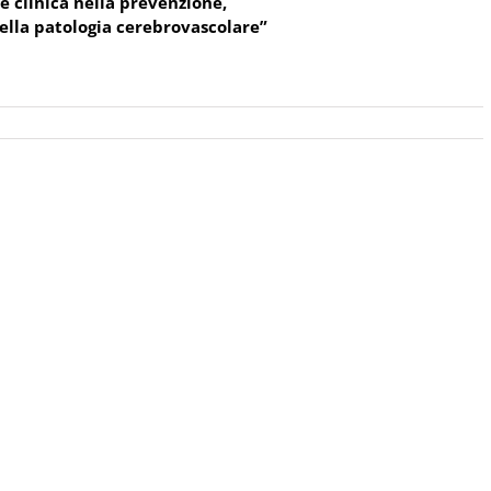
e clinica nella prevenzione,
della patologia cerebrovascolare”