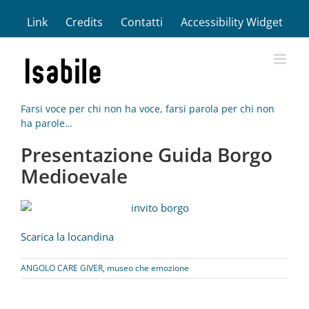
Salta
Link
Credits
Contatti
Accessibility Widget
al
contenuto
Farsi voce per chi non ha voce, farsi parola per chi non
ha parole…
Presentazione Guida Borgo
Medioevale
Scarica la locandina
ANGOLO CARE GIVER
,
museo che emozione