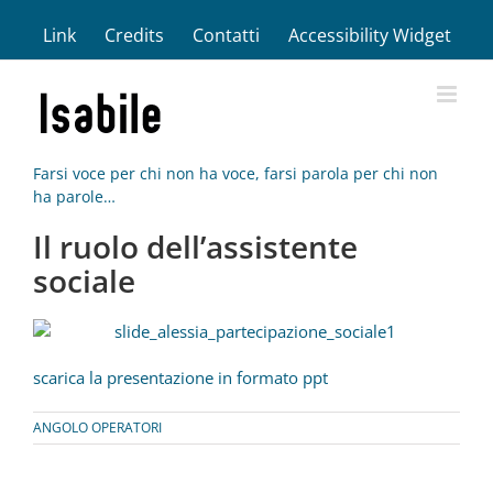
Salta
Link
Credits
Contatti
Accessibility Widget
al
contenuto
Farsi voce per chi non ha voce, farsi parola per chi non
ha parole…
Il ruolo dell’assistente
sociale
scarica la presentazione in formato ppt
ANGOLO OPERATORI