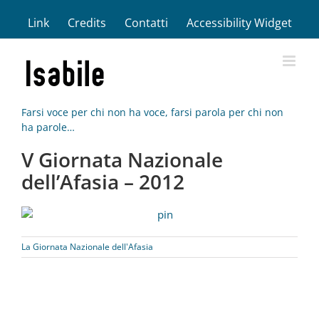
Salta
Link
Credits
Contatti
Accessibility Widget
al
contenuto
Farsi voce per chi non ha voce, farsi parola per chi non
ha parole…
V Giornata Nazionale
dell’Afasia – 2012
La Giornata Nazionale dell'Afasia