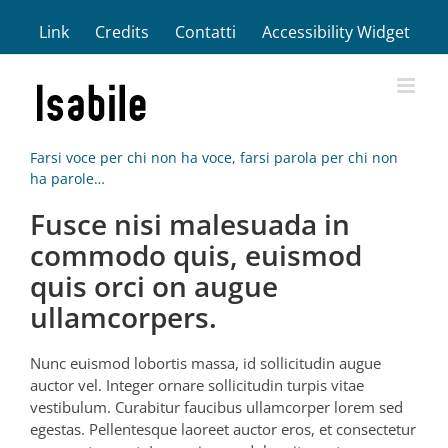
Salta
Link
Credits
Contatti
Accessibility Widget
al
contenuto
Farsi voce per chi non ha voce, farsi parola per chi non
ha parole…
Fusce nisi malesuada in
commodo quis, euismod
quis orci on augue
ullamcorpers.
Nunc euismod lobortis massa, id sollicitudin augue
auctor vel. Integer ornare sollicitudin turpis vitae
vestibulum. Curabitur faucibus ullamcorper lorem sed
egestas. Pellentesque laoreet auctor eros, et consectetur