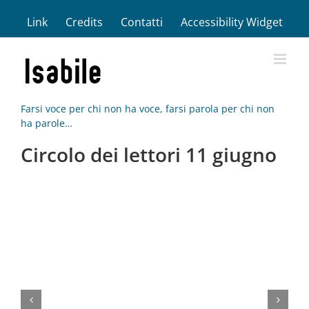
Salta
Link
Credits
Contatti
Accessibility Widget
al
contenuto
Farsi voce per chi non ha voce, farsi parola per chi non
ha parole…
Circolo dei lettori 11 giugno